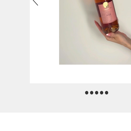
•
•
•
•
•