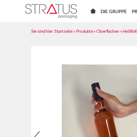
DIE GRUPPE
P
Sie sind hier:
Startseite
»
Produkte
»
Oberflächen
»
Heißfol