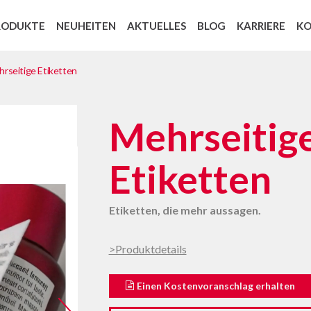
RODUKTE
NEUHEITEN
AKTUELLES
BLOG
KARRIERE
K
Recycling der Trägermaterialien: Cycle 4 Green
Peel-off Coupon Etiketten (Sofortrabatt)
Wiederverschließbare Etiketten
Wiederverschließbare Etiketten f
Sterilisationsindikatoren Etiketten
EU-VERORDNUNG 1907/2006 REAC
rseitige Etiketten
Mehrseitig
Etiketten
Etiketten, die mehr aussagen.
>Produktdetails
Einen Kostenvoranschlag erhalten