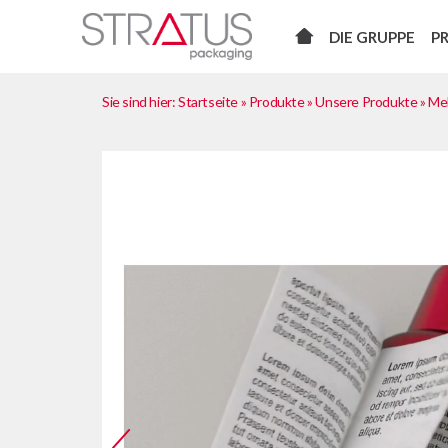
DIE GRUPPE
P
Sie sind hier:
Startseite
»
Produkte
»
Unsere Produkte
»
Meh