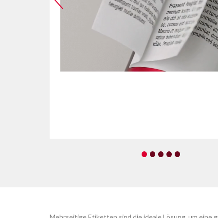
•
•
•
•
•
Mehrseitige Etiketten sind die ideale Lösung, um eine