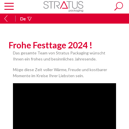
De
Frohe Festtage 2024 !
Das gesamte Team von Stratus Packaging wünscht
Ihnen ein frohes und besinnliches Jahresende.
Möge diese Zeit voller Wärme, Freude und kostbarer
Momente im Kreise Ihrer Liebsten sein.