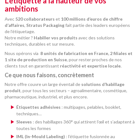
L’étiquette à la hauteur de vos
ambitions
Avec
520 collaborateurs
et
100 millions d’euros de chiffre
d’affaires
,
Stratus Packaging
fait partie des leaders européens
de l’étiquetage.
Notre métier ?
Habiller vos produits
avec des solutions
techniques, durables et sur mesure.
Nous opérons via
8 unités de fabrication en France, 2 filiales et
1 site de production en Suisse
, pour rester proches de nos
clients tout en garantissant
réactivité et expertise locale
.
Ce que nous faisons, concrètement
Notre offre couvre un large éventail de
solutions d’habillage
produit
, pour tous les secteurs – agroalimentaire, cosmétique,
pharmaceutique, industriel, et plus encore.
Étiquettes adhésives
: multipages, pelables, booklet,
techniques…
Sleeves
: des habillages 360° qui attirent l’œil et s’adaptent à
toutes les formes
IML (In-Mould Labeling)
: l’étiquette fusionnée au