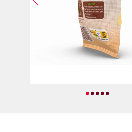
•
•
•
•
•