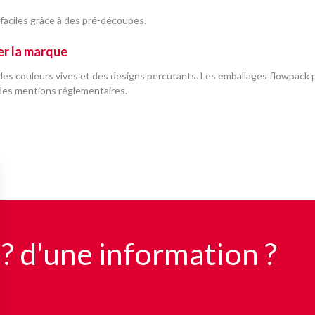
faciles grâce à des pré-découpes.
er la marque
 des couleurs vives et des designs percutants. Les emballages flowpack p
 des mentions réglementaires.
 ? d'une information ?