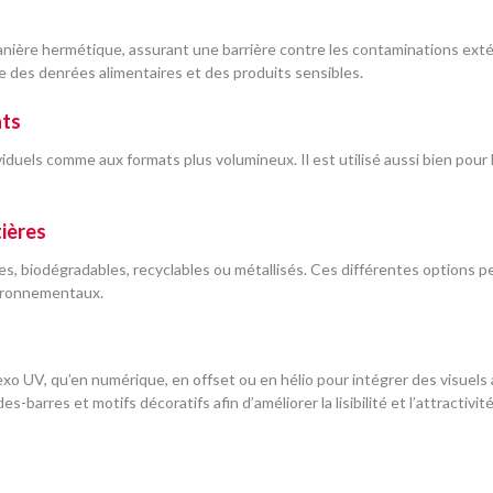
nière hermétique, assurant une barrière contre les contaminations extér
le des denrées alimentaires et des produits sensibles.
ats
iduels comme aux formats plus volumineux. Il est utilisé aussi bien pour
ières
ques, biodégradables, recyclables ou métallisés. Ces différentes option
ironnementaux.
o UV, qu’en numérique, en offset ou en hélio pour intégrer des visuels att
-barres et motifs décoratifs afin d’améliorer la lisibilité et l’attractivit