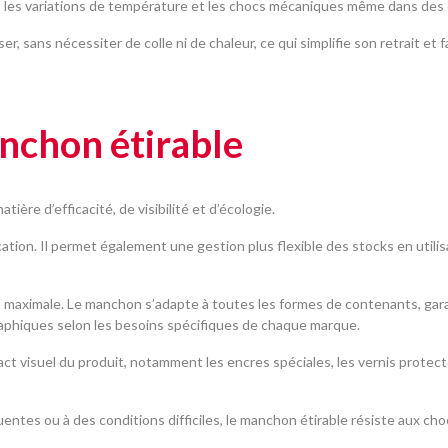
té, les variations de température et les chocs mécaniques même dans de
, sans nécessiter de colle ni de chaleur, ce qui simplifie son retrait et f
nchon étirable
re d’efficacité, de visibilité et d’écologie.
ication. Il permet également une gestion plus flexible des stocks en uti
n maximale. Le manchon s’adapte à toutes les formes de contenants, ga
graphiques selon les besoins spécifiques de chaque marque.
ct visuel du produit, notamment les encres spéciales, les vernis protect
entes ou à des conditions difficiles, le manchon étirable résiste aux choc