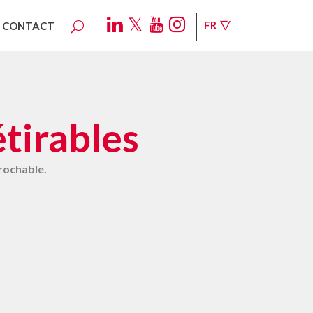
FR
CONTACT
H
FILMS D’EMBALLAGE SOUPLE
tirables
rochable.