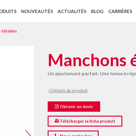
ODUITS
NOUVEAUTÉS
ACTUALITÉS
BLOG
CARRIÈRES
PROCÉDÉS D’IMPRESSION
Recyclage des backings : Cycle 4 Green
Booklets ou étiquettes livrets
Étiquettes Ouverture-Fermeture
Étiquettes ouverture/fermeture pour lingettes
Étiquettes témoins de stérilisation
Certification ISO 9001 version 2015
Le règlement européen 1907/2006 REAC
étirables
Manchons é
Un ajustement parfait. Une tenue irrép
>Détails du produit
Obtenir un devis
Télécharger la fiche produit
Nous contacter