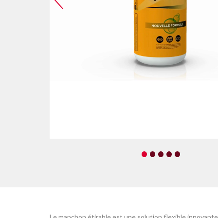
•
•
•
•
•
Le manchon étirable est une solution flexible innovante