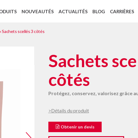
ODUITS
NOUVEAUTÉS
ACTUALITÉS
BLOG
CARRIÈRES
PROCÉDÉS D’IMPRESSION
Recyclage des backings : Cycle 4 Green
Booklets ou étiquettes livrets
Étiquettes Ouverture-Fermeture
Étiquettes ouverture/fermeture pour lingettes
Étiquettes témoins de stérilisation
Certification ISO 9001 version 2015
Le règlement européen 1907/2006 REAC
»
Sachets scellés 3 côtés
Sachets sce
côtés
Protégez, conservez, valorisez grâce a
>Détails du produit
Obtenir un devis