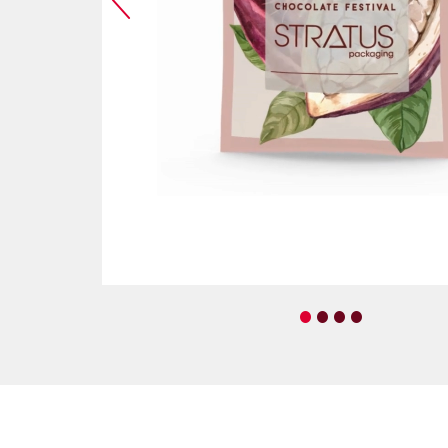
•
•
•
•