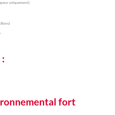
 vapeur uniquement)
illons)
s
 :
ronnemental fort