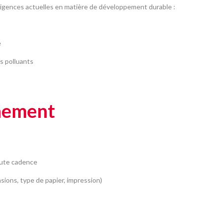
igences actuelles en matière de développement durable :
e
fs polluants
nement
aute cadence
sions, type de papier, impression)