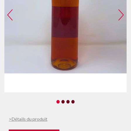
•
•
•
•
>Détails du produit