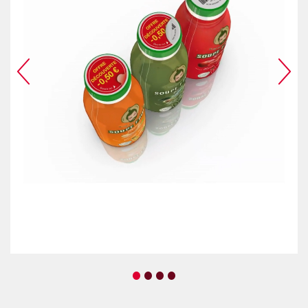
•
•
•
•