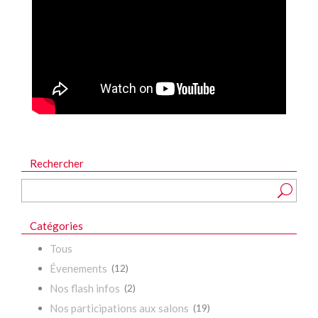
Rechercher
Catégories
Tous
Évenements
(12)
Nos flash infos
(2)
Nos participations aux salons
(19)