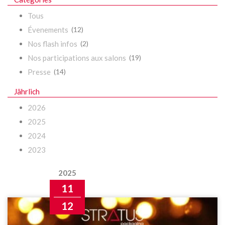
Tous
Évenements
(12)
Nos flash infos
(2)
Nos participations aux salons
(19)
Presse
(14)
Jährlich
2026
2025
2024
2023
2025
11
12