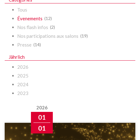
Tous
Évenements
(12)
Nos flash infos
(2)
Nos participations aux salons
(19)
Presse
(14)
Jährlich
2026
2025
2024
2023
2026
01
01