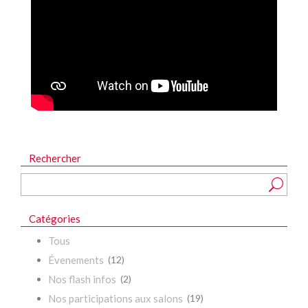
Rechercher
Catégories
Tous
Évenements
(12)
Nos flash infos
(2)
Nos participations aux salons
(19)