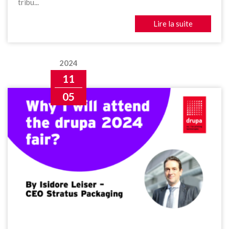
tribu...
Lire la suite
2024
11
05