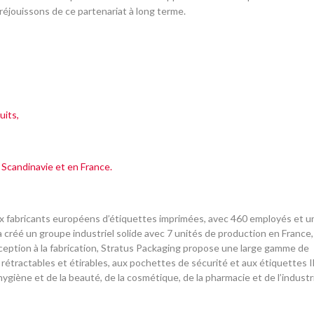
réjouissons de ce partenariat à long terme.
uits,
Scandinavie et en France.
ux fabricants européens d’étiquettes imprimées, avec 460 employés et u
il a créé un groupe industriel solide avec 7 unités de production en France,
onception à la fabrication, Stratus Packaging propose une large gamme de
étractables et étirables, aux pochettes de sécurité et aux étiquettes I
’hygiène et de la beauté, de la cosmétique, de la pharmacie et de l’industr