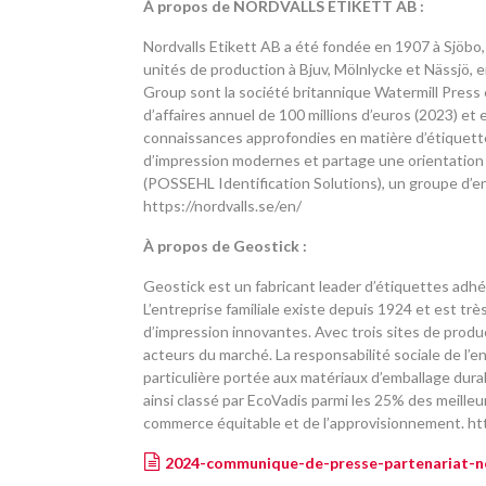
À propos de NORDVALLS ETIKETT AB :
Nordvalls Etikett AB a été fondée en 1907 à Sjöbo,
unités de production à Bjuv, Mölnlycke et Nässjö, e
Group sont la société britannique Watermill Press 
d’affaires annuel de 100 millions d’euros (2023) e
connaissances approfondies en matière d’étiquette
d’impression modernes et partage une orientation a
(POSSEHL Identification Solutions), un groupe d’en
https://nordvalls.se/en/
À propos de Geostick :
Geostick est un fabricant leader d’étiquettes adhés
L’entreprise familiale existe depuis 1924 et est t
d’impression innovantes. Avec trois sites de produ
acteurs du marché. La responsabilité sociale de l’e
particulière portée aux matériaux d’emballage durab
ainsi classé par EcoVadis parmi les 25% des meilleu
commerce équitable et de l’approvisionnement. htt
2024-communique-de-presse-partenariat-no