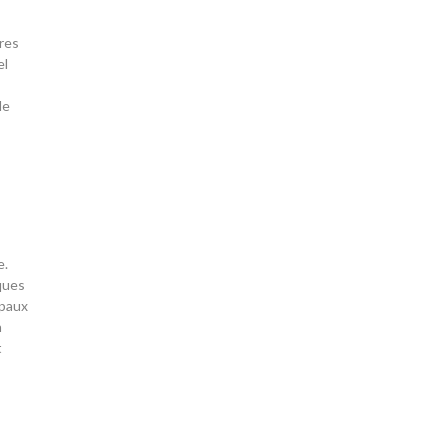
tres
el
de
e.
ques
ipaux
n
t