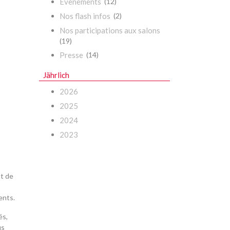
Évenements
(12)
Nos flash infos
(2)
Nos participations aux salons
(19)
Presse
(14)
Jährlich
2026
2025
2024
2023
nt de
ents.
és,
us