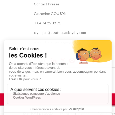
Contact Presse
Catherine GOUJON
T 04 74 25 39 91
c.goujon@stratuspackaging.com
www.stratuspackaging.com
Partager :
© STRATUS 2025
Mentions légales
Plan du si