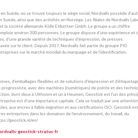
 en Suède, où se trouve toujours le siège social. Nordvalls possède d’au
n Suède, ainsi que des activités en Norvège. Les filiales de Nordvalls Lab
et la société allemande Kölle Etiketten Gmbh. Le groupe a un chiffre
t emploie environ 300 personnes. Le groupe dispose d’une expérience et 
s, d’une grande variété de techniques d’impression, de presses
xée sur le client. Depuis 2017, Nordvalls fait partie du groupe PID
treprises sur le marché mondial du marquage et de l’identification.
ives, d’emballages flexibles et de solutions d’impression et d’étiquetag
rès progressiste, avec des machines (numériques) de pointe et des techni
ction, dont deux à Uithoorn et un à Heumen, Geostick est l’un des princ
ntreprise est d’une importance capitale. Cela se traduit par une attentio
les, aux encres à faible migration et aux certifications ISO. Geostick es
res entreprises dans les domaines de l’environnement, du travail, du
ps://geostick.nl/en/
rdvalls-geostick-stratus-fr